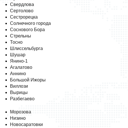
Свердлова
Сертолово
Сестрорецка
Солнечного города
Соснового Бора
Стрельны
Тосно
Шлиссельбурга
Шушар
Янино-1
Агалатово
Аннино
Большой Ижоры
Виллози
Вырицы
Разбегаево
Морозова
Низино
Новосаратовки