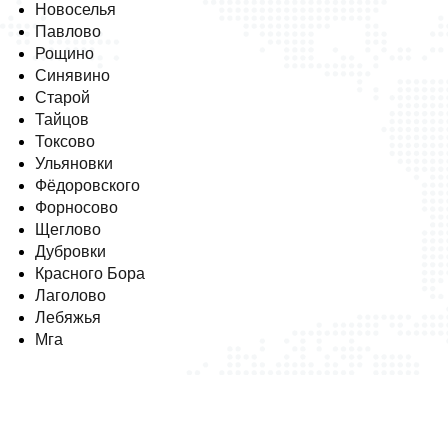
Новоселья
Павлово
Рощино
Синявино
Старой
Тайцов
Токсово
Ульяновки
Фёдоровского
Форносово
Щеглово
Дубровки
Красного Бора
Лаголово
Лебяжья
Мга