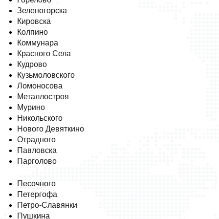
Зеленогорска
Кировска
Колпино
Коммунара
Красного Села
Кудрово
Кузьмоловского
Ломоносова
Металлостроя
Мурино
Никольского
Нового Девяткино
Отрадного
Павловска
Парголово
Песочного
Петергофа
Петро-Славянки
Пушкина